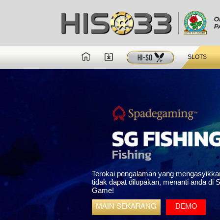
SLOTS
Terokai pengalaman yang mengasyikka
tidak dapat dilupakan, menanti anda di 
Game!
MAIN SEKARANG
DEMO