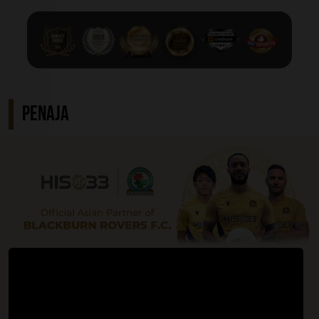
PENAJA