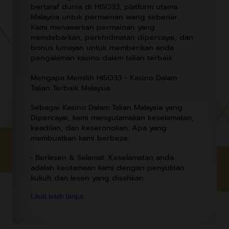
bertaraf dunia di HISO33, platform utama
Malaysia untuk permainan wang sebenar.
Kami menawarkan permainan yang
mendebarkan, perkhidmatan dipercayai, dan
bonus lumayan untuk memberikan anda
pengalaman kasino dalam talian terbaik.
Mengapa Memilih HISO33 - Kasino Dalam
Talian Terbaik Malaysia
Sebagai Kasino Dalam Talian Malaysia yang
Dipercayai, kami mengutamakan keselamatan,
keadilan, dan keseronokan. Apa yang
membuatkan kami berbeza:
• Berlesen & Selamat: Keselamatan anda
adalah keutamaan kami dengan penyulitan
kukuh dan lesen yang disahkan.
Lihat lebih lanjut