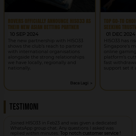
ROVERS OFFICIALLY ANNOUNCE HISO33 AS
TOP GO-TO CHO
THEIR NEW ASIAN BETTING PARTNER
SEEKING TRUST
10 SEP 2024
01 DEC 2024
The new partnership with HISO33
HISO33 has ri
shows the club’s reach to partner
Singapore's mo
with international organisations
online gaming
alongside the strong relationships
platform’s cut
we have locally, regionally and
fast withdraw
nationally.
support set it
Baca Lagi
TESTIMONI
Joined HISO33 in Feb23 and was given a dedicated
WhatsApp group chat. Any questions I asked was
replied within minutes.
Top notch customer service !