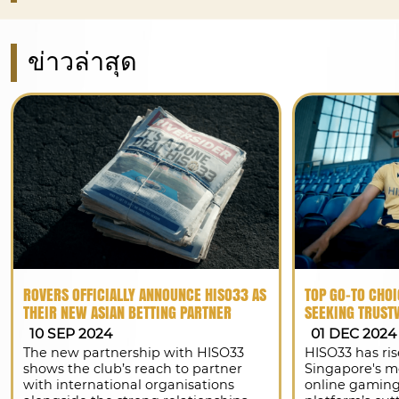
ข่าวล่าสุด
ROVERS OFFICIALLY ANNOUNCE HISO33 AS
TOP GO-TO CHO
THEIR NEW ASIAN BETTING PARTNER
SEEKING TRUST
10 SEP 2024
01 DEC 2024
The new partnership with HISO33
HISO33 has ri
shows the club’s reach to partner
Singapore's mo
with international organisations
online gaming