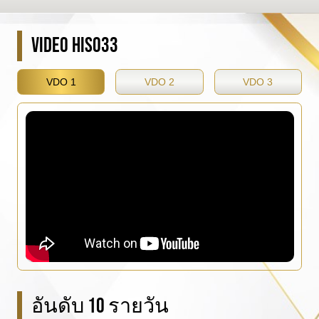
VIDEO HISO33
VDO 1
VDO 2
VDO 3
อันดับ 10 รายวัน