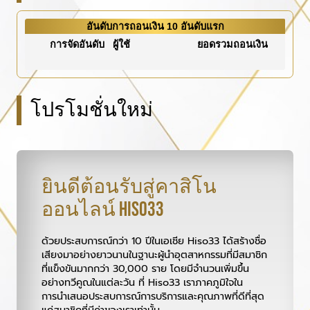
อันดับการถอนเงิน 10 อันดับแรก
การจัดอันดับ
ผู้ใช้
ยอดรวมถอนเงิน
โปรโมชั่นใหม่
ยินดีต้อนรับสู่คาสิโน
ออนไลน์ Hiso33
ด้วยประสบการณ์กว่า 10 ปีในเอเชีย Hiso33 ได้สร้างชื่อ
เสียงมาอย่างยาวนานในฐานะผู้นำอุตสาหกรรมที่มีสมาชิก
ที่แข็งขันมากกว่า 30,000 ราย โดยมีจำนวนเพิ่มขึ้น
อย่างทวีคูณในแต่ละวัน ที่ Hiso33 เราภาคภูมิใจใน
การนำเสนอประสบการณ์การบริการและคุณภาพที่ดีที่สุด
แก่สมาชิกที่มีค่าของเราเท่านั้น