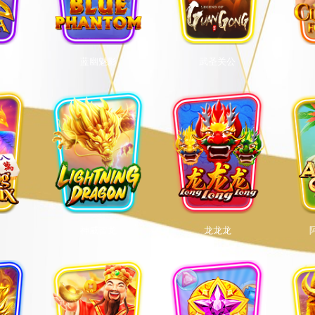
蓝幽魅影
武圣关公
神威雷龙
龙龙龙