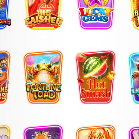
财神到
幸运宝石
星
金蟾蛙
火焱爆发