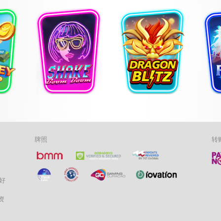
蹦迪
霹雳神龙
牌照
转
好
资