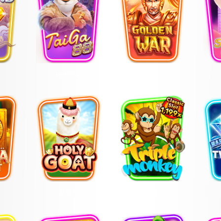
虎大哥88
狂热之战
草泥马
三倍猴子