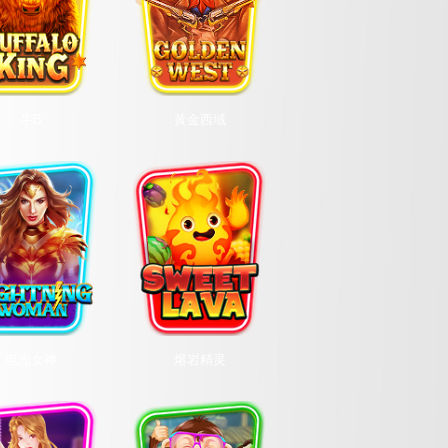
牛B
黃金西域
电光女神
熔岩精灵