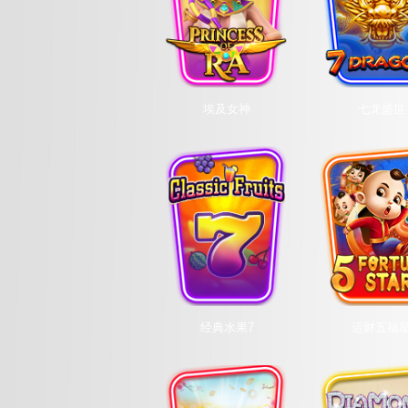
埃及女神
七龙盛世
经典水果7
运财五福