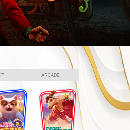
MYR
R*N*E*1*A
MYR
Z*C*G*
32,042,00
Funkey Monkey
22,325,00
Tree of
MYR
I*M*Y*9
MYR
K*N*W
12,522,00
Highway Kings
15,247,00
888 Dr
MYR
W*L*A*M
MYR
J*K*O*
8,342,00
Jungle Giants
5,217,00
Aztec 
OT
ARCADE