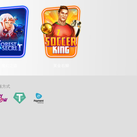
魔幻之森
黃金右腳
账方式