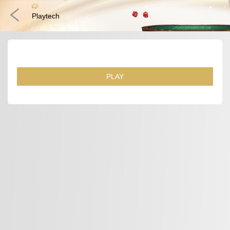
Playtech
PLAY
体育博彩
老虎机
捕鱼
快速游戏
电子竞技
3D游戏
彩票